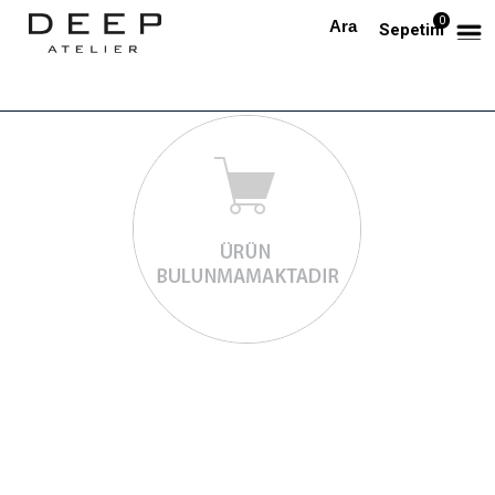
0
Sepetim