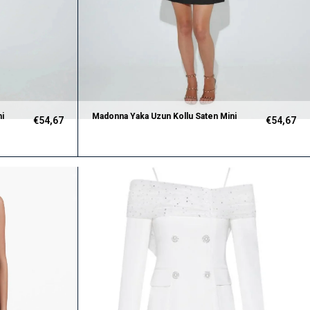
i
Madonna Yaka Uzun Kollu Saten Mini
€54,67
€54,67
Siyah Elbise