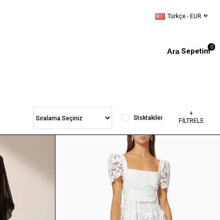
Türkçe - EUR
0
Sepetim
+
Stoktakiler
FİLTRELE