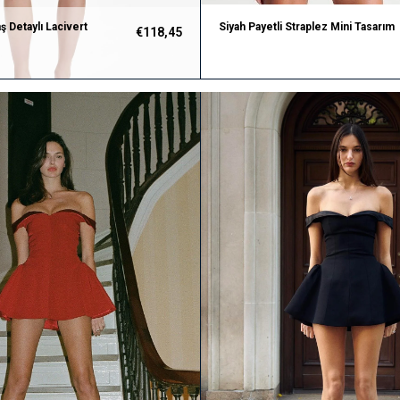
aş Detaylı Lacivert
Siyah Payetli Straplez Mini Tasarım
€118,45
Elbise
Elbise