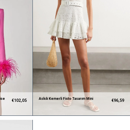
bise
Askılı Kemerli Fisto Tasarım Mini
€102,05
€96,59
Beyaz Elbise