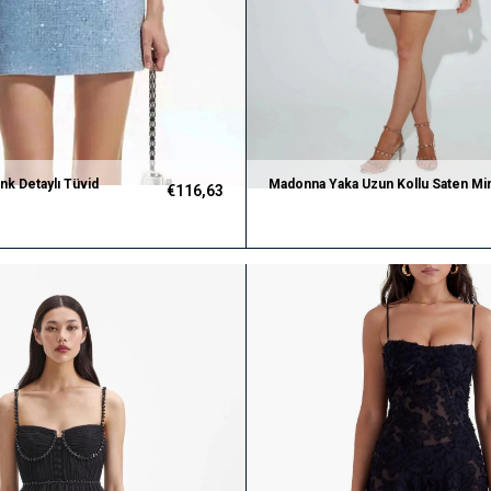
onk Detaylı Tüvid
Madonna Yaka Uzun Kollu Saten Min
€116,63
vi Elbise
Beyaz Elbise