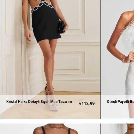
Kristal Halka Detaylı Siyah Mini Tasarım
Otrişli Payetli 
€112,99
Elbise
Elbise