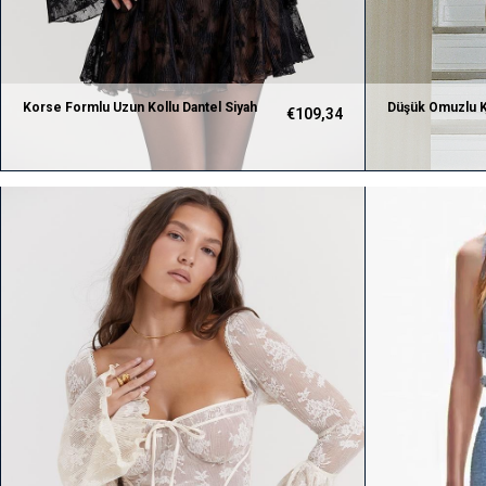
Korse Formlu Uzun Kollu Dantel Siyah
Düşük Omuzlu Ka
€109,34
Elbise
Elbise