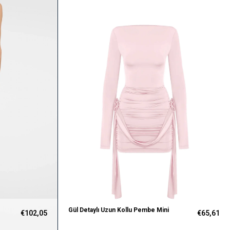
Gül Detaylı Uzun Kollu Pembe Mini
€102,05
€65,61
Elbise