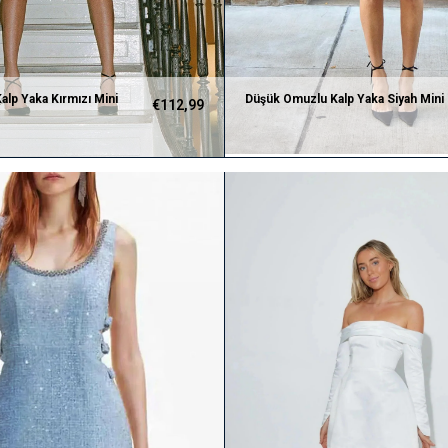
lp Yaka Kırmızı Mini
Düşük Omuzlu Kalp Yaka Siyah Mini
€112,99
Elbise