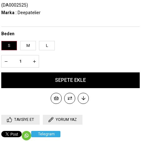
(DA0002525)
Marka
:
Deepatelier
Beden
S
M
L
TAVSIYE ET
YORUM YAZ
Telegram