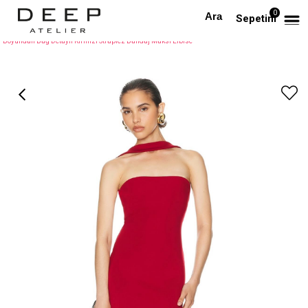
0
Anasayfa
TÜM ELBİSELER
Sepetim
Boyundan Bağ Detaylı Kırmızı Straplez Bandaj Maksi Elbise
›