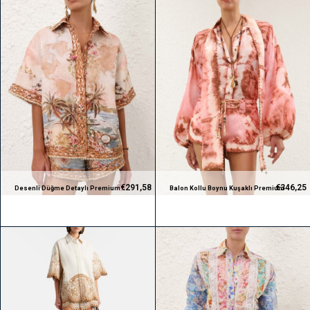
€291,58
€346,25
Desenli Düğme Detaylı Premium
Balon Kollu Boynu Kuşaklı Premium
Gömlek ve Şort Takım
Gömlek ve Şort Takım