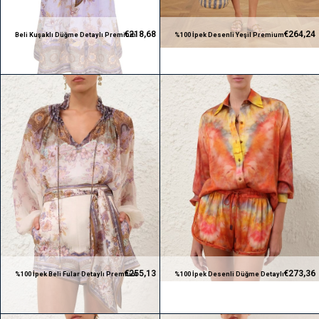
€218,68
€264,24
Beli Kuşaklı Düğme Detaylı Premium
%100 İpek Desenli Yeşil Premium
Midi Tasarım Elbise
Gömlek ve Şort Takım
€255,13
€273,36
%100 İpek Beli Fular Detaylı Premium
%100 İpek Desenli Düğme Detaylı
Gömlek ve Şort Takım
Premium Gömlek ve Şort Takım