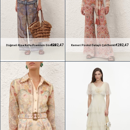
€282,47
€282,47
Düğmeli Kısa Kollu Premium Gömlek
Kemeri Püskül Detaylı Çok Renkli
ve Beli Lastikli Pantolon Takım
Premium Gömlek ve Pantolon Takım