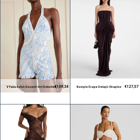
€109,34
€127,57
V Yaka Askılı Desenli Sırt Dekolteli
Komple Drape Detaylı Straplez
Tasarım Tulum
Kahverengi Maksi Tasarım Elbise