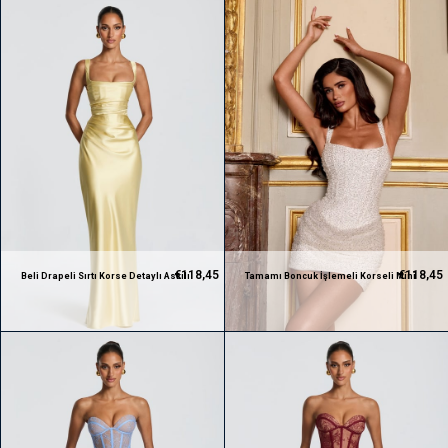
€118,45
€118,45
Beli Drapeli Sırtı Korse Detaylı Askılı
Tamamı Boncuk İşlemeli Korseli Mini
Saten Tasarım Sarı Elbise
Tasarım Elbise