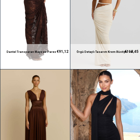
€91,12
€118,45
Dantel Transparan Mayo ve Pareo
Örgü Detaylı Tasarım Krem Büstiyer ve
Tasarım Kahverengi Takım
Etek Takım