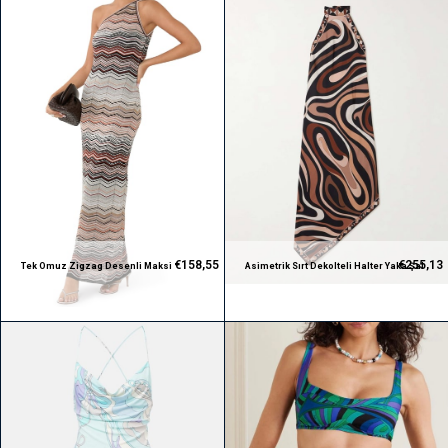
€158,55
€255,13
Tek Omuz Zigzag Desenli Maksi
Asimetrik Sırt Dekolteli Halter Yaka Şal
Premium Elbise
Desenli Premium Elbise