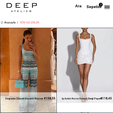
0
Sepetim
Anasayfa
YENİ GELENLER
€158,55
€118,45
Degrade Zikzak Desenli Bluz ve
İp Askılı Korse Detaylı Eteği Payetli
Pantolon Takım
Tasarim Mini Beyaz Elbise