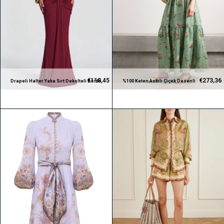
€118,45
€273,36
Drapeli Halter Yaka Sırt Dekolteli Bordo
%100 Keten Askılı Çiçek Desenli
Tasarım Elbise
Premium Midi Elbise