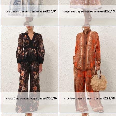
€236,91
€255,13
Cep Detaylı Desenli Gömlek ve Etek
Düğme ve Cep Detaylı Desenli Gömlek
Premium Takım
ve Etek Premium Takım
€355,36
€291,58
V Yaka Üstü Dantel Detaylı Desenli
%100 İpek Düğme Detaylı Desenli
Premium Gömlek ve Pantolon Takım
Premium Gömlek ve Pantolon Takım