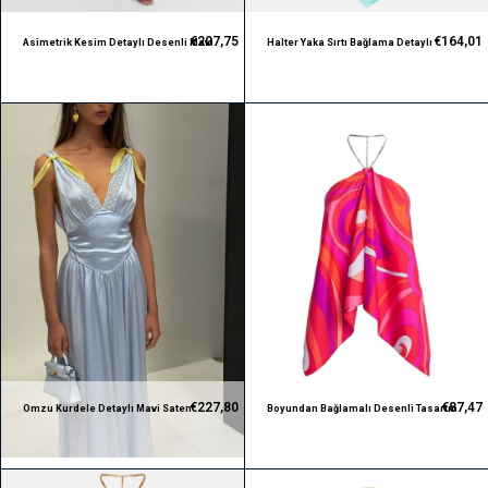
€207,75
€164,01
Asimetrik Kesim Detaylı Desenli Mavi
Halter Yaka Sırtı Bağlama Detaylı
Premium Etek
Desenli Premium Bluz
€227,80
€87,47
Omzu Kurdele Detaylı Mavi Saten
Boyundan Bağlamalı Desenli Tasarım
Tasarım Premium Elbise
Bluz