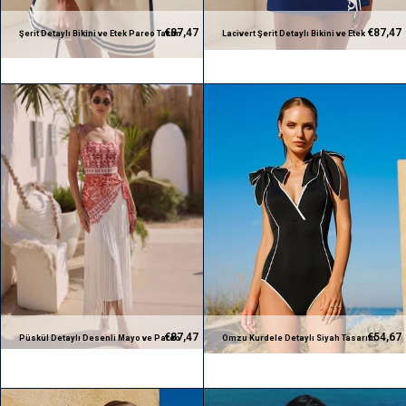
€87,47
€87,47
Şerit Detaylı Bikini ve Etek Pareo Takım
Lacivert Şerit Detaylı Bikini ve Etek
(3 parça)
Pareo Takım (3 parça)
€87,47
€54,67
Püskül Detaylı Desenli Mayo ve Pareo
Omzu Kurdele Detaylı Siyah Tasarım
Takım
Mayo