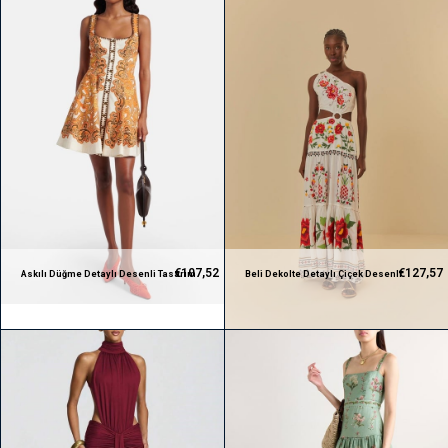
€107,52
€127,57
Askılı Düğme Detaylı Desenli Tasarım
Beli Dekolte Detaylı Çiçek Desenli
Mini Elbise
Beyaz Maksi Tasarım Elbise