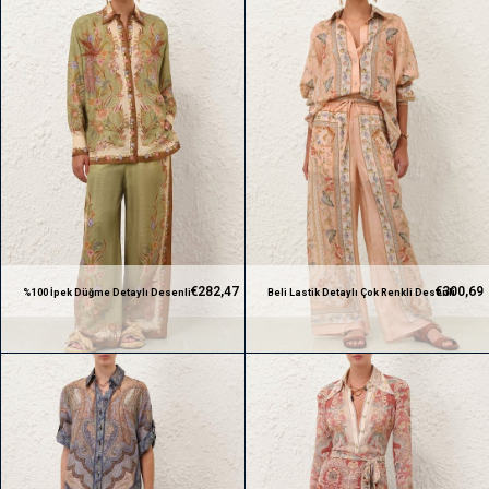
€282,47
€300,69
%100 İpek Düğme Detaylı Desenli
Beli Lastik Detaylı Çok Renkli Desenli
Premium Gömlek ve Pantolon Takım
Premium Gömlek ve Pantolon Takım