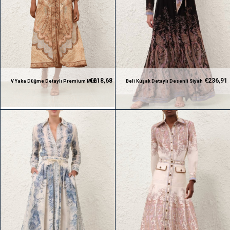
€218,68
€236,91
V Yaka Düğme Detaylı Premium Midi
Beli Kuşak Detaylı Desenli Siyah
Elbise
Premium Maksi Tasarım Elbise