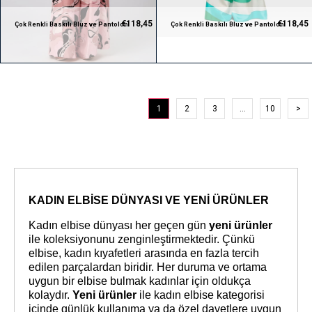
€118,45
€118,45
Çok Renkli Baskılı Bluz ve Pantolon
Çok Renkli Baskılı Bluz ve Pantolon
Takım
Takım
1
2
3
...
10
>
KADIN ELBİSE DÜNYASI VE YENİ ÜRÜNLER
Kadın elbise
dünyası her geçen gün 
yeni ürünler 
ile koleksiyonunu zenginleştirmektedir. Çünkü 
elbise, kadın kıyafetleri arasında en fazla tercih 
edilen parçalardan biridir. Her duruma ve ortama 
uygun bir elbise bulmak kadınlar için oldukça 
kolaydır. 
Yeni ürünler
 ile kadın elbise kategorisi 
içinde günlük kullanıma ya da özel davetlere uygun 