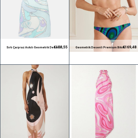
€158,55
€169,48
Sırtı Çarpraz Askılı Geometrik Desenli
Geometrik Desenli Premium Bikini
Mini Premium Elbise
Takım