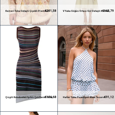
€291,58
€145,79
Kemeri Toka Detaylı Çiçekli Premium
V Yaka Göğüs Ortası Gül Detaylı Kat Kat
Takım
Midi Tasarım Elbise
€136,68
€91,12
Çizgili Kendinden Işıltılı Çok Renkli Mini
Halter Yaka Puantiyeli Mavi Tasarım
Premium Elbise
Mini Elbise