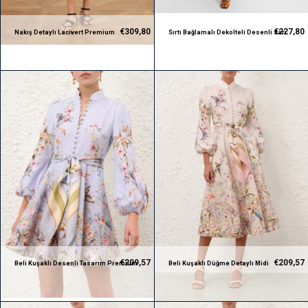
€309,80
€227,80
Nakış Detaylı Lacivert Premium
Sırtı Bağlamalı Dekolteli Desenli Sarı
Gömlek ve Şort Takım
Premium Tasarım Midi Elbise
€209,57
€209,57
Beli Kuşaklı Desenli Tasarım Premium
Beli Kuşaklı Düğme Detaylı Midi
Mini Elbise
Tasarım Premium Elbise