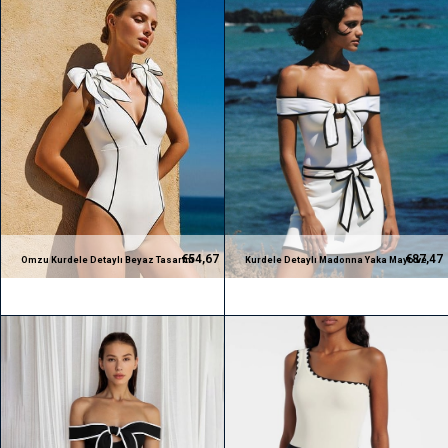
€54,67
€87,47
Omzu Kurdele Detaylı Beyaz Tasarım
Kurdele Detaylı Madonna Yaka Mayo ve
Mayo
Pareo Takım