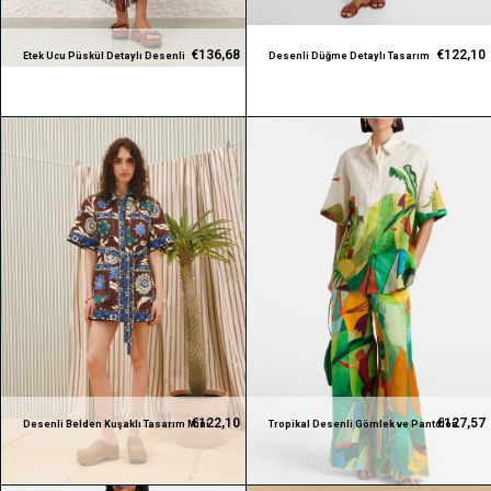
€136,68
€122,10
Etek Ucu Püskül Detaylı Desenli
Desenli Düğme Detaylı Tasarım
Gömlek ve Etek Takım
Gömlek ve Şort Takım
€122,10
€127,57
Desenli Belden Kuşaklı Tasarım Mini
Tropikal Desenli Gömlek ve Pantolon
Elbise
Takım