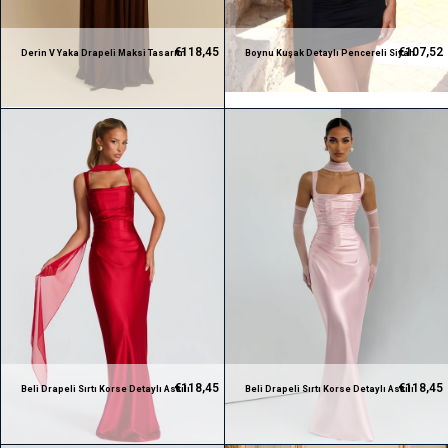
€118,45
€107,52
Derin V Yaka Drapeli Maksi Tasarım
Boynu Kuşak Detaylı Pencereli Siyah
Elbise
Mini Tasarım Elbise
€118,45
€118,45
Beli Drapeli Sırtı Korse Detaylı Askılı
Beli Drapeli Sırtı Korse Detaylı Askılı
Saten Tasarım Kırmızı Elbise
Saten Tasarım Toz Pembe Elbise