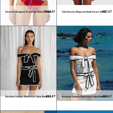
€164,01
€87,47
Desenli Straplez Premium Bikini Takım
Tek Omuzlu Mayo ve Etek Pareo Takım
€87,47
€87,47
Kurdele Detaylı Madonna Yaka Mayo ve
Kurdele Detaylı Madonna Yaka Mayo ve
Pareo Takım
Pareo Takım