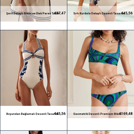
€87,47
€45,56
Şerit Detaylı Bikini ve Etek Pareo Takım
Sırtı Kurdele Detaylı Desenli Tasarım
(3 parça)
Mayo
€45,56
€169,48
Boyundan Bağlamalı Desenli Tasarım
Geometrik Desenli Premium Bikini
Mayo
Takım