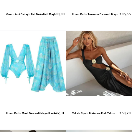
€83,83
€86,56
Omzu İnci Detaylı Bel Dekolteli Mayo
Uzun Kollu Turuncu Desenli Mayo
Pareo Takım
Pareo Takım
€82,01
€63,78
Uzun Kollu Mavi Desenli Mayo Pareo
Tokalı Siyah Bikini ve Etek Takım
Takım