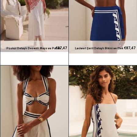
€87,47
€87,47
Püskül Detaylı Desenli Mayo ve Pareo
Lacivert Şerit Detaylı Bikini ve Etek
Takım
Pareo Takım (3 parça)