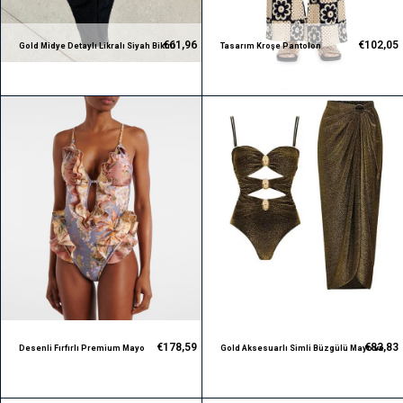
€61,96
€102,05
Gold Midye Detaylı Likralı Siyah Bikini
Tasarım Kroşe Pantolon
Takım
€178,59
€83,83
Desenli Fırfırlı Premium Mayo
Gold Aksesuarlı Simli Büzgülü Mayo ve
Pareo Takım