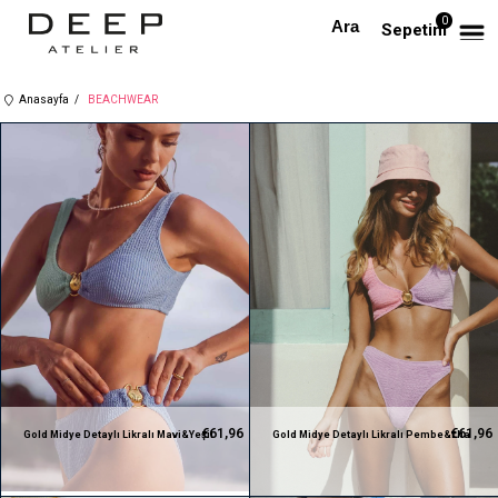
0
Sepetim
Anasayfa
BEACHWEAR
€61,96
€61,96
Gold Midye Detaylı Likralı Mavi&Yeşil
Gold Midye Detaylı Likralı Pembe&Llia
Bikini Takım
Bikini Takım