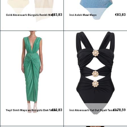
€83,83
€83,83
Gold Aksesuarlı Büzgülü Renkli Mayo
İnci Askılı Mavi Mayo
ve Beyaz Etek Takım
€83,83
€178,59
Yeşil Simli Mayo ve Büzgülü Etek Takım
İnci Aksesuarlı Cut Out Siyah Tasarım
Mayokini