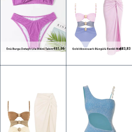
€61,96
€83,83
Önü Burgu Detaylı Lila Bikini Takım
Gold Aksesuarlı Büzgülü Renkli Mayo
ve Pembe Etek Takım