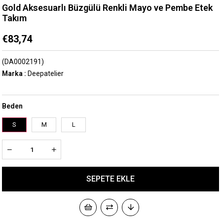
Gold Aksesuarlı Büzgülü Renkli Mayo ve Pembe Etek
Takım
€83,74
(DA0002191)
Marka
:
Deepatelier
Beden
S
M
L