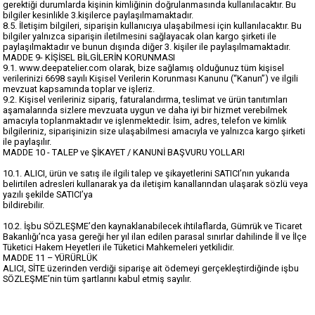
gerektiği durumlarda kişinin kimliğinin doğrulanmasında kullanılacaktır. Bu
bilgiler kesinlikle 3.kişilerce paylaşılmamaktadır.
8.5. İletişim bilgileri, siparişin kullanıcıya ulaşabilmesi için kullanılacaktır. Bu
bilgiler yalnızca siparişin iletilmesini sağlayacak olan kargo şirketi ile
paylaşılmaktadır ve bunun dışında diğer 3. kişiler ile paylaşılmamaktadır.
MADDE 9- KİŞİSEL BİLGİLERİN KORUNMASI
9.1. www.deepatelier.com olarak, bize sağlamış olduğunuz tüm kişisel
verilerinizi 6698 sayılı Kişisel Verilerin Korunması Kanunu (“Kanun”) ve ilgili
mevzuat kapsamında toplar ve işleriz.
9.2. Kişisel verileriniz sipariş, faturalandırma, teslimat ve ürün tanıtımları
aşamalarında sizlere mevzuata uygun ve daha iyi bir hizmet verebilmek
amacıyla toplanmaktadır ve işlenmektedir. İsim, adres, telefon ve kimlik
bilgileriniz, siparişinizin size ulaşabilmesi amacıyla ve yalnızca kargo şirketi
ile paylaşılır.
MADDE 10 - TALEP ve ŞİKAYET / KANUNİ BAŞVURU YOLLARI
10.1. ALICI, ürün ve satış ile ilgili talep ve şikayetlerini SATICI’nın yukarıda
belirtilen adresleri kullanarak ya da iletişim kanallarından ulaşarak sözlü veya
yazılı şekilde SATICI’ya
bildirebilir.
10.2. İşbu SÖZLEŞME’den kaynaklanabilecek ihtilaflarda, Gümrük ve Ticaret
Bakanlığı’nca yasa gereği her yıl ilan edilen parasal sınırlar dahilinde İl ve İlçe
Tüketici Hakem Heyetleri ile Tüketici Mahkemeleri yetkilidir.
MADDE 11 – YÜRÜRLÜK
ALICI, SİTE üzerinden verdiği siparişe ait ödemeyi gerçekleştirdiğinde işbu
SÖZLEŞME’nin tüm şartlarını kabul etmiş sayılır.