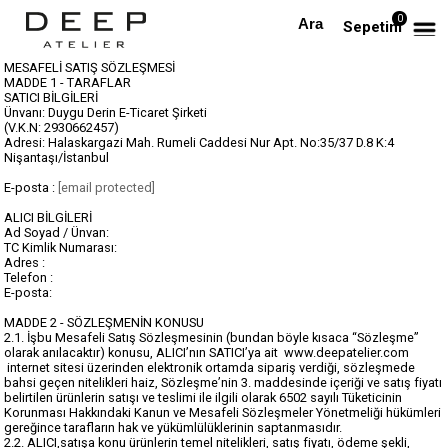
0
Sepetim
MESAFELİ SATIŞ SÖZLEŞMESİ
MADDE 1 - TARAFLAR
SATICI BİLGİLERİ
Ünvanı: Duygu Derin E-Ticaret Şirketi
(V.K.N: 2930662457)
Adresi: Halaskargazi Mah. Rumeli Caddesi Nur Apt. No:35/37 D.8 K:4
Nişantaşı/İstanbul
E-posta :
[email protected]
ALICI BİLGİLERİ
Ad Soyad / Ünvan:
TC Kimlik Numarası:
Adres :
Telefon :
E-posta:
MADDE 2 - SÖZLEŞMENİN KONUSU
2.1. İşbu Mesafeli Satış Sözleşmesinin (bundan böyle kısaca “Sözleşme”
olarak anılacaktır) konusu, ALICI’nın SATICI’ya ait www.deepatelier.com
internet sitesi üzerinden elektronik ortamda sipariş verdiği, sözleşmede
bahsi geçen nitelikleri haiz, Sözleşme’nin 3. maddesinde içeriği ve satış fiyatı
belirtilen ürünlerin satışı ve teslimi ile ilgili olarak 6502 sayılı Tüketicinin
Korunması Hakkındaki Kanun ve Mesafeli Sözleşmeler Yönetmeliği hükümleri
gereğince tarafların hak ve yükümlülüklerinin saptanmasıdır.
2.2. ALICI,satışa konu ürünlerin temel nitelikleri, satış fiyatı, ödeme şekli,