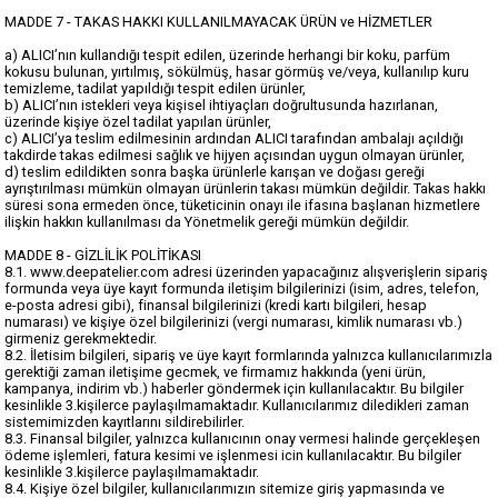
MADDE 7 - TAKAS HAKKI KULLANILMAYACAK ÜRÜN ve HİZMETLER
a) ALICI’nın kullandığı tespit edilen, üzerinde herhangi bir koku, parfüm
kokusu bulunan, yırtılmış, sökülmüş, hasar görmüş ve/veya, kullanılıp kuru
temizleme, tadilat yapıldığı tespit edilen ürünler,
b) ALICI’nın istekleri veya kişisel ihtiyaçları doğrultusunda hazırlanan,
üzerinde kişiye özel tadilat yapılan ürünler,
c) ALICI’ya teslim edilmesinin ardından ALICI tarafından ambalajı açıldığı
takdirde takas edilmesi sağlık ve hijyen açısından uygun olmayan ürünler,
d) teslim edildikten sonra başka ürünlerle karışan ve doğası gereği
ayrıştırılması mümkün olmayan ürünlerin takası mümkün değildir. Takas hakkı
süresi sona ermeden önce, tüketicinin onayı ile ifasına başlanan hizmetlere
ilişkin hakkın kullanılması da Yönetmelik gereği mümkün değildir.
MADDE 8 - GİZLİLİK POLİTİKASI
8.1. www.deepatelier.com adresi üzerinden yapacağınız alışverişlerin sipariş
formunda veya üye kayıt formunda iletişim bilgilerinizi (isim, adres, telefon,
e-posta adresi gibi), finansal bilgilerinizi (kredi kartı bilgileri, hesap
numarası) ve kişiye özel bilgilerinizi (vergi numarası, kimlik numarası vb.)
girmeniz gerekmektedir.
8.2. İletisim bilgileri, sipariş ve üye kayıt formlarında yalnızca kullanıcılarımızla
gerektiği zaman iletişime gecmek, ve firmamız hakkında (yeni ürün,
kampanya, indirim vb.) haberler göndermek için kullanılacaktır. Bu bilgiler
kesinlikle 3.kişilerce paylaşılmamaktadır. Kullanıcılarımız diledikleri zaman
sistemimizden kayıtlarını sildirebilirler.
8.3. Finansal bilgiler, yalnızca kullanıcının onay vermesi halinde gerçekleşen
ödeme işlemleri, fatura kesimi ve işlenmesi icin kullanılacaktır. Bu bilgiler
kesinlikle 3.kişilerce paylaşılmamaktadır.
8.4. Kişiye özel bilgiler, kullanıcılarımızın sitemize giriş yapmasında ve