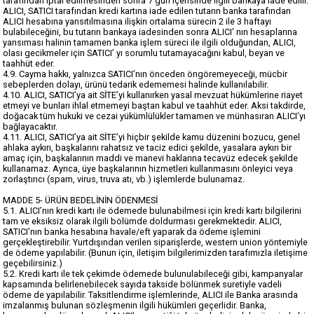
tarafından iptal edilmesinden sonra 7 gün içerisinde ilgili bankaya iade edilir.
ALICI, SATICI tarafından kredi kartına iade edilen tutarın banka tarafından
ALICI hesabına yansıtılmasına ilişkin ortalama sürecin 2 ile 3 haftayı
bulabileceğini, bu tutarın bankaya iadesinden sonra ALICI’ nın hesaplarına
yansıması halinin tamamen banka işlem süreci ile ilgili olduğundan, ALICI,
olası gecikmeler için SATICI’ yı sorumlu tutamayacağını kabul, beyan ve
taahhüt eder.
4.9. Cayma hakkı, yalnızca SATICI’nın önceden öngöremeyeceği, mücbir
sebeplerden dolayı, ürünü tedarik edememesi halinde kullanılabilir.
4.10. ALICI, SATICI’ya ait SİTE’yi kullanırken yasal mevzuat hükümlerine riayet
etmeyi ve bunları ihlal etmemeyi baştan kabul ve taahhüt eder. Aksi takdirde,
doğacak tüm hukuki ve cezai yükümlülükler tamamen ve münhasıran ALICI’yı
bağlayacaktır.
4.11. ALICI, SATICI’ya ait SİTE’yi hiçbir şekilde kamu düzenini bozucu, genel
ahlaka aykırı, başkalarını rahatsız ve taciz edici şekilde, yasalara aykırı bir
amaç için, başkalarının maddi ve manevi haklarına tecavüz edecek şekilde
kullanamaz. Ayrıca, üye başkalarının hizmetleri kullanmasını önleyici veya
zorlaştırıcı (spam, virus, truva atı, vb.) işlemlerde bulunamaz.
MADDE 5- ÜRÜN BEDELİNİN ÖDENMESİ
5.1. ALICI’nın kredi kartı ile ödemede bulunabilmesi için kredi kartı bilgilerini
tam ve eksiksiz olarak ilgili bölümde doldurması gerekmektedir. ALICI,
SATICI’nın banka hesabına havale/eft yaparak da ödeme işlemini
gerçekleştirebilir. Yurtdışından verilen siparişlerde, western union yöntemiyle
de ödeme yapılabilir. (Bunun için, iletişim bilgilerimizden tarafımızla iletişime
geçebilirsiniz.)
5.2. Kredi kartı ile tek çekimde ödemede bulunulabileceği gibi, kampanyalar
kapsamında belirlenebilecek sayıda takside bölünmek suretiyle vadeli
ödeme de yapılabilir. Taksitlendirme işlemlerinde, ALICI ile Banka arasında
imzalanmış bulunan sözleşmenin ilgili hükümleri geçerlidir. Banka,