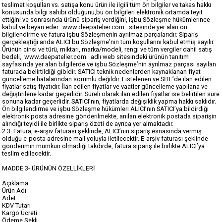
teslimat koşulları vs. satışa konu ürün ile ilgili tüm ön bilgiler ve takas hakkı
konusunda bilgi sahibi olduğunu,bu ön bilgileri elektronik ortamda teyit
ettiğini ve sonrasında ürünü sipariş verdiğini, işbu Sözleşme hükümlerince
kabul ve beyan eder. www.deepatelier.com sitesinde yer alan ön
bilgilendirme ve fatura işbu Sözleşmenin ayrılmaz parçalarıdır. Sipariş
gerçekleştiği anda ALICI bu Sözleşme’nin tüm koşullarını kabul etmiş sayılır.
Ürünün cinsi ve türü, miktarı, marka/modeli, rengi ve tüm vergiler dahil satış
bedeli, www.deepatelier.com adlı web sitesindeki ürünün tanıtım
sayfasında yer alan bilgilerde ve işbu Sözleşme’nin ayrılmaz parçası sayılan
faturada belirtildiği gibidir. SATICI teknik nedenlerden kaynaklanan fiyat
güncelleme hatalarından sorumlu değildir. Listelenen ve SİTE’de ilan edilen
fiyatlar satış fiyatıdır. İlan edilen fiyatlar ve vaatler güncelleme yapılana ve
değiştirilene kadar geçerlidir. Süreli olarak ilan edilen fiyatlar ise belirtilen süre
sonuna kadar geçerlidir. SATICI’nın, fiyatlarda değişiklik yapma hakkı saklıdır.
Ön bilgilendirme ve işbu Sözleşme hükümleri ALICI’nın SATICI’ya bildirdiği
elektronik posta adresine gönderilmekte, anılan elektronik postada siparişin
alındığı teyidi ile birlikte sipariş özeti de ayrıca yer almaktadır.
2.3. Fatura, e-arşiv faturası şeklinde, ALICI’nın sipariş esnasında vermiş
olduğu e-posta adresine mail yoluyla iletilecektir. E-arşiv faturası şeklinde
gönderimin mümkün olmadığı takdirde, fatura sipariş ile birlikte ALICI’ya
teslim edilecektir.
MADDE 3- ÜRÜNÜN ÖZELLİKLERİ
Açıklama
Ürün Adı
Adet
KDV Tutarı
Kargo Ücreti
Ödeme Şekli