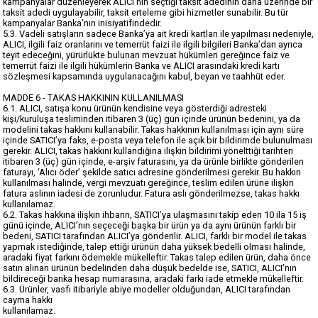
kampanyalar düzenleyerek ALICI’nın seçtiği taksit adedinin daha üzerinde bir
taksit adedi uygulayabilir, taksit erteleme gibi hizmetler sunabilir. Bu tür
kampanyalar Banka’nın inisiyatifindedir.
5.3. Vadeli satışların sadece Banka’ya ait kredi kartları ile yapılması nedeniyle,
ALICI, ilgili faiz oranlarını ve temerrüt faizi ile ilgili bilgileri Banka’dan ayrıca
teyit edeceğini, yürürlükte bulunan mevzuat hükümleri gereğince faiz ve
temerrüt faizi ile ilgili hükümlerin Banka ve ALICI arasındaki kredi kartı
sözleşmesi kapsamında uygulanacağını kabul, beyan ve taahhüt eder.
MADDE 6 - TAKAS HAKKININ KULLANILMASI
6.1. ALICI, satışa konu ürünün kendisine veya gösterdiği adresteki
kişi/kuruluşa tesliminden itibaren 3 (üç) gün içinde ürünün bedenini, ya da
modelini takas hakkını kullanabilir. Takas hakkının kullanılması için aynı süre
içinde SATICI’ya faks, e-posta veya telefon ile açık bir bildirimde bulunulması
gerekir. ALICI, takas hakkını kullandığına ilişkin bildirimi yönelttiği tarihten
itibaren 3 (üç) gün içinde, e-arşiv faturasını, ya da ürünle birlikte gönderilen
faturayı, ‘Alıcı öder’ şekilde satıcı adresine gönderilmesi gerekir. Bu hakkın
kullanılması halinde, vergi mevzuatı gereğince, teslim edilen ürüne ilişkin
fatura aslının iadesi de zorunludur. Fatura aslı gönderilmezse, takas hakkı
kullanılamaz.
6.2. Takas hakkına ilişkin ihbarın, SATICI’ya ulaşmasını takip eden 10 ila 15 iş
günü içinde, ALICI’nın seçeceği başka bir ürün ya da aynı ürünün farklı bir
bedeni, SATICI tarafından ALICI’ya gönderilir. ALICI, farklı bir model ile takas
yapmak istediğinde, talep ettiği ürünün daha yüksek bedelli olması halinde,
aradaki fiyat farkını ödemekle mükelleftir. Takas talep edilen ürün, daha önce
satın alınan ürünün bedelinden daha düşük bedelde ise, SATICI, ALICI’nın
bildireceği banka hesap numarasına, aradaki farkı iade etmekle mükelleftir.
6.3. Ürünler, vasfı itibariyle abiye modeller olduğundan, ALICI tarafından
cayma hakkı
kullanılamaz.