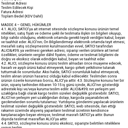
Teslimat Adresi
Teslim Edilecek Kişi
Fatura Adresi
Toplam Bedel (KDV Dahil)
MADDE 4 – GENEL HÜKÜMLER
4.1. ALICI, SATICI’ya ait internet sitesinde sözleşme konusu ürünün temel
nitelikleri, satış fiyatı ve ödeme şekli ile teslimata ilişkin ön bilgileri okuyup,
bilgi sahibi olduğunu, elektronik ortamda gerekli teyidi verdiğini kabul, beyan
ve taahhüt eder. ALICI’nın; Ön Bilgilendirmeyi elektronik ortamda teyit etmesi,
mesafeli satış sözleşmesinin kurulmasından evvel, SATICI tarafından
ALICI&#39; ya verilmesi gereken adresi, siparişi verilen ürünlere ait temel
özellikleri, ürünlerin vergiler dâhil fiyatını, ödeme ve teslimat bilgilerini de
doğru ve eksiksiz olarak edindiğini kabul, beyan ve taahhüt eder.
4.2. ALICI, sözleşme konusu ürünü teslim almadan önce muayene edecek,
hasarlı ve ayıplı ürünü kabul etmeyerek, kargo şirketi yetkilisine tutanak
tutturmak ile sorumludur. Aksi halde, SATICI sorumluluk kabul etmeyecek,
teslim alınan ürünün hasarsız olduğu kabul edilecektir. Teslimden sonra
ürünün özenle korunması borcu, ALICI’ya aittir. 4.3. Sözleşme konusu her bir
ürün, sipariş tarihinden itibaren 10-15 iş günü içinde, ALICI’nın gösterdiği
adresteki kişi ve/veya kuruma teslim edilir. ALICI&#39; nın yerleşim yeri
uzaklığına bağlı olarak kargo teslim süreleri değişiklik gösterebilir. SATICI,
ALICI’nın yerleşim yeri uzaklığından dolayı, kargoda yaşanabilecek
gecikmelerden sorumlu tutulamaz. Yurtdışına gönderimi yapılacak ürünlerin
teslimat süreleri değişiklik gösterebilir. SATICI, web sitesinde, ilan ettiği
rakamın üzerinde alışveriş yapanların teslimat ücretinin kendisince
karşılanacağını beyan etmişse, teslimat masrafı SATICI’ya aittir. Bunun
dışında teslimat masrafları ALICI’ya aittir.
4.4. SATICI, sözleşme konusu ürünü eksiksiz, siparişte belirtilen niteliklere
uygun teslim