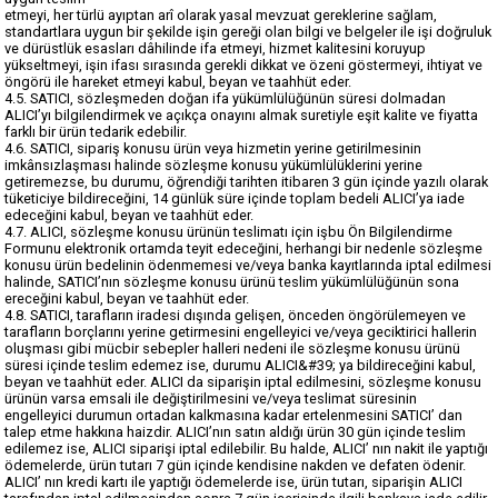
etmeyi, her türlü ayıptan arî olarak yasal mevzuat gereklerine sağlam,
standartlara uygun bir şekilde işin gereği olan bilgi ve belgeler ile işi doğruluk
ve dürüstlük esasları dâhilinde ifa etmeyi, hizmet kalitesini koruyup
yükseltmeyi, işin ifası sırasında gerekli dikkat ve özeni göstermeyi, ihtiyat ve
öngörü ile hareket etmeyi kabul, beyan ve taahhüt eder.
4.5. SATICI, sözleşmeden doğan ifa yükümlülüğünün süresi dolmadan
ALICI’yı bilgilendirmek ve açıkça onayını almak suretiyle eşit kalite ve fiyatta
farklı bir ürün tedarik edebilir.
4.6. SATICI, sipariş konusu ürün veya hizmetin yerine getirilmesinin
imkânsızlaşması halinde sözleşme konusu yükümlülüklerini yerine
getiremezse, bu durumu, öğrendiği tarihten itibaren 3 gün içinde yazılı olarak
tüketiciye bildireceğini, 14 günlük süre içinde toplam bedeli ALICI’ya iade
edeceğini kabul, beyan ve taahhüt eder.
4.7. ALICI, sözleşme konusu ürünün teslimatı için işbu Ön Bilgilendirme
Formunu elektronik ortamda teyit edeceğini, herhangi bir nedenle sözleşme
konusu ürün bedelinin ödenmemesi ve/veya banka kayıtlarında iptal edilmesi
halinde, SATICI’nın sözleşme konusu ürünü teslim yükümlülüğünün sona
ereceğini kabul, beyan ve taahhüt eder.
4.8. SATICI, tarafların iradesi dışında gelişen, önceden öngörülemeyen ve
tarafların borçlarını yerine getirmesini engelleyici ve/veya geciktirici hallerin
oluşması gibi mücbir sebepler halleri nedeni ile sözleşme konusu ürünü
süresi içinde teslim edemez ise, durumu ALICI&#39; ya bildireceğini kabul,
beyan ve taahhüt eder. ALICI da siparişin iptal edilmesini, sözleşme konusu
ürünün varsa emsali ile değiştirilmesini ve/veya teslimat süresinin
engelleyici durumun ortadan kalkmasına kadar ertelenmesini SATICI’ dan
talep etme hakkına haizdir. ALICI’nın satın aldığı ürün 30 gün içinde teslim
edilemez ise, ALICI siparişi iptal edilebilir. Bu halde, ALICI’ nın nakit ile yaptığı
ödemelerde, ürün tutarı 7 gün içinde kendisine nakden ve defaten ödenir.
ALICI’ nın kredi kartı ile yaptığı ödemelerde ise, ürün tutarı, siparişin ALICI