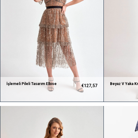
İşlemeli Pileli Tasarım Elbise
Beyaz V Yaka Kr
€127,57
Tasarım Elbise