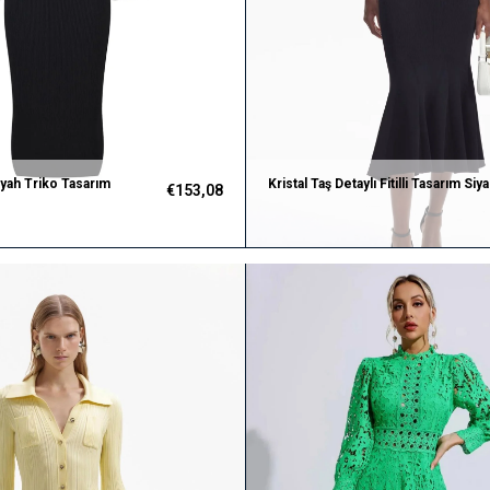
yah Triko Tasarım
Kristal Taş Detaylı Fitilli Tasarım Siy
€153,08
Triko Elbise