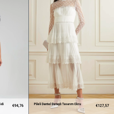
idi
Pileli Dantel Detaylı Tasarım Ekru
€94,76
€127,57
Elbise