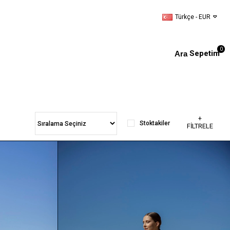
Türkçe - EUR
0
Sepetim
+
Stoktakiler
FİLTRELE