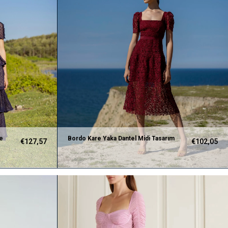
se
Bordo Kare Yaka Dantel Midi Tasarım
€127,57
€102,05
Elbise