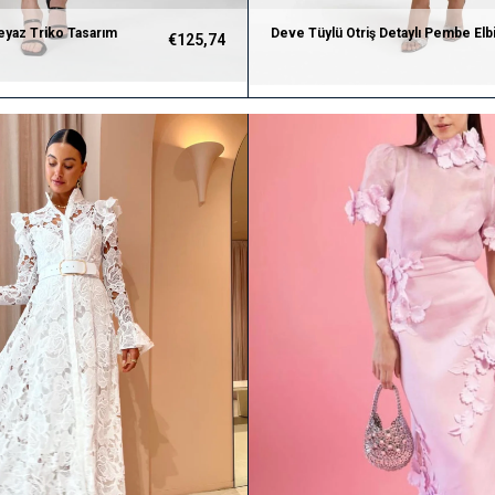
eyaz Triko Tasarım
Deve Tüylü Otriş Detaylı Pembe Elb
€125,74