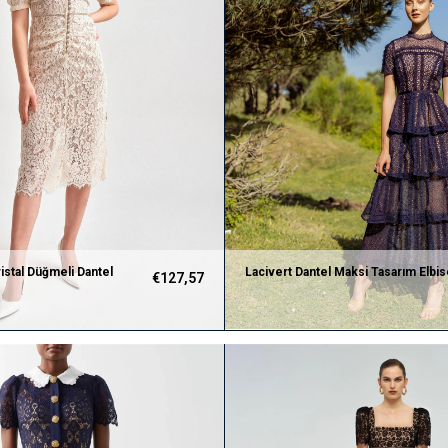
istal Düğmeli Dantel
Lacivert Dantel Maksi Tasarım Elbi
€127,57