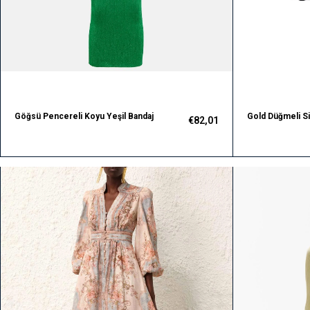
Göğsü Pencereli Koyu Yeşil Bandaj
Gold Düğmeli Si
€82,01
Tasarım Elbise
Bandaj Elbise