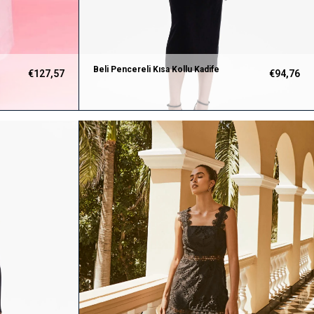
Beli Pencereli Kısa Kollu Kadife
€127,57
€94,76
Tasarım Siyah Elbise