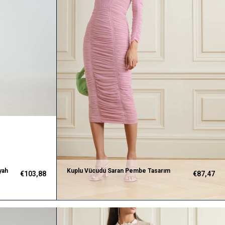
yah
Kuplu Vücudu Saran Pembe Tasarım
€103,88
€87,47
Elbise