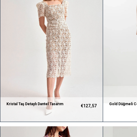
Kristal Taş Detaylı Dantel Tasarım
Gold Düğmeli Ce
€127,57
Kalem Elbise
Güpür Tasarım E