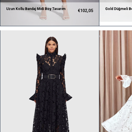
Uzun Kollu Bandaj Midi Boy Tasarım
Gold Düğmeli B
€102,05
Elbise (Pembe)
Bandaj Elbise