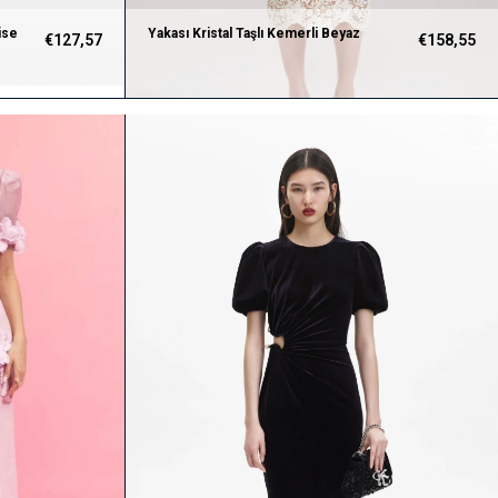
ise
Yakası Kristal Taşlı Kemerli Beyaz
€127,57
€158,55
Dantel Kalem Elbise