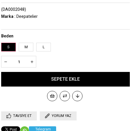
(DA0002048)
Marka
:
Deepatelier
Beden
S
M
L
TAVSIYE ET
YORUM YAZ
Telegram