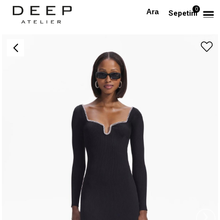
0
Anasayfa
TÜM ELBİSELER
Kristal Taş Detaylı Fitilli Tasarım Siyah Triko Elbise
Sepetim
›