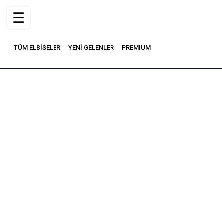
☰
TÜM ELBİSELER
YENİ GELENLER
PREMIUM