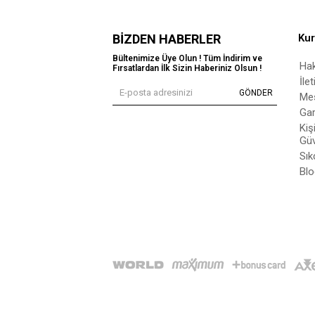
BIZDEN HABERLER
Ku
Bültenimize Üye Olun ! Tüm İndirim ve
Ha
Fırsatlardan İlk Sizin Haberiniz Olsun !
İle
GÖNDER
Mes
Gar
Kiş
Güv
Sık
Blo