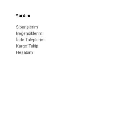
Yardım
Siparişlerim
Beğendiklerim
İade Taleplerim
Kargo Takip
Hesabım
© 2022
deepatelier.co
- Tüm Hakları Saklıdır.