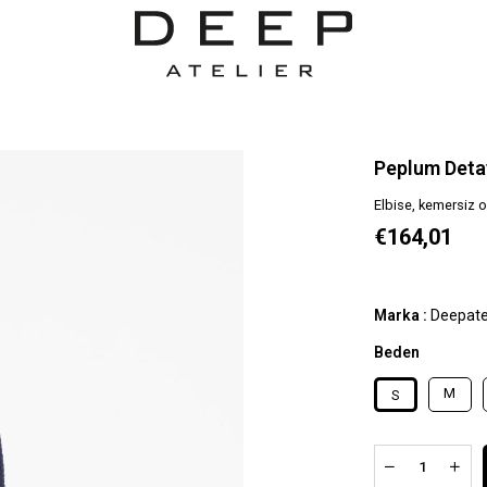
Peplum Detay
Elbise, kemersiz o
€164,01
Marka
:
Deepate
Beden
M
S