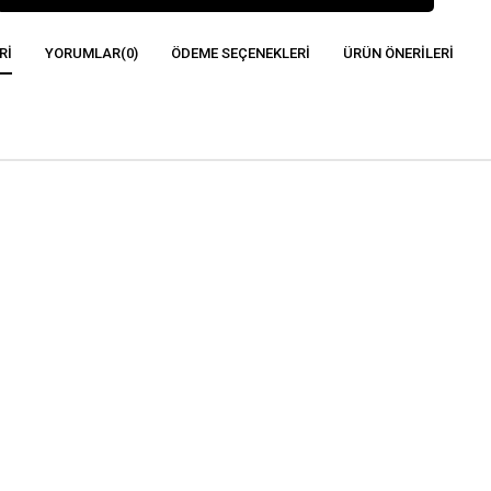
RI
YORUMLAR
(0)
ÖDEME SEÇENEKLERI
ÜRÜN ÖNERILERI