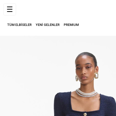
☰
TÜM ELBİSELER
YENİ GELENLER
PREMIUM