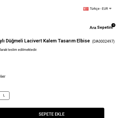
Türkçe - EUR
0
Sepetim
lı Düğmeli Lacivert Kalem Tasarım Elbise
(DA0002497)
larak teslim edilmektedir.
lier
L