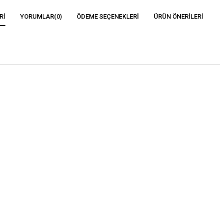
RI
YORUMLAR
(0)
ÖDEME SEÇENEKLERI
ÜRÜN ÖNERILERI