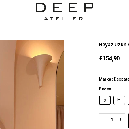
Beyaz Uzun K
€154,90
Marka
:
Deepate
Beden
M
S