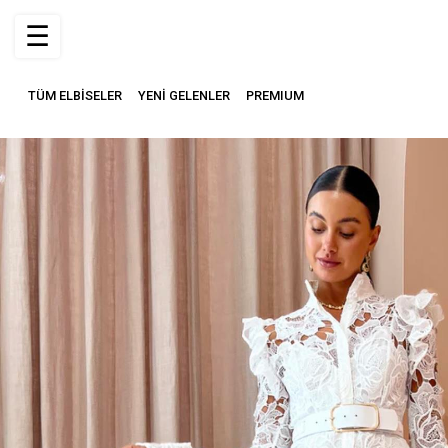
☰
TÜM ELBİSELER
YENİ GELENLER
PREMIUM