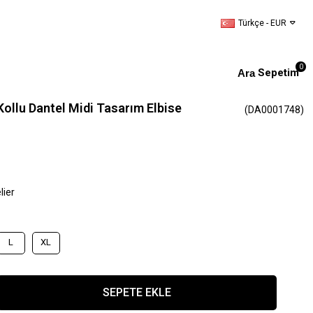
Türkçe - EUR
0
Sepetim
ollu Dantel Midi Tasarım Elbise
(DA0001748)
lier
L
XL