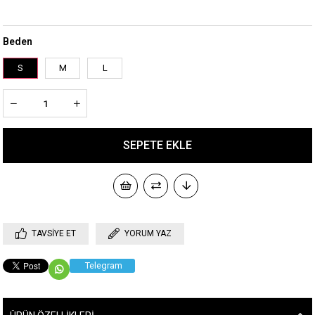
Beden
S
M
L
TAVSIYE ET
YORUM YAZ
Telegram