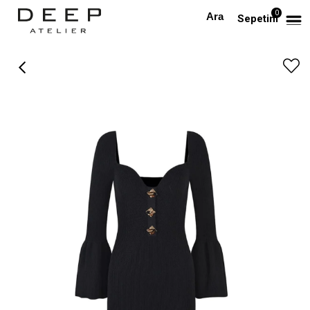
0
Anasayfa
TÜM ELBİSELER
Gold Düğmeli Siyah Triko Tasarım Bandaj Elbise
Sepetim
›