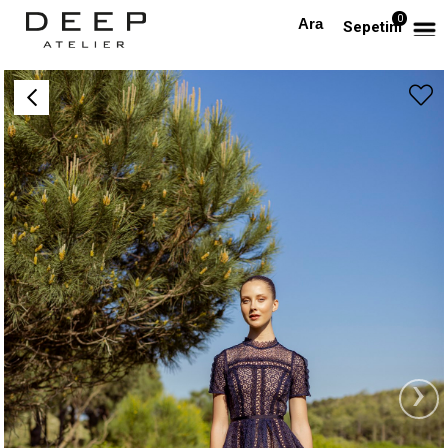
0
Anasayfa
TÜM ELBİSELER
Lacivert Dantel Maksi Tasarım Elbise
Sepetim
›