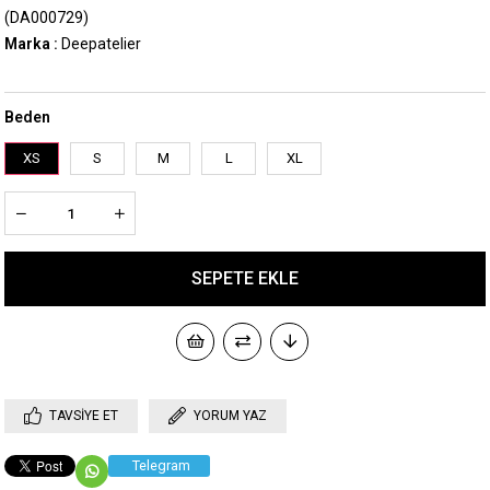
(DA000729)
Marka
:
Deepatelier
Beden
XS
S
M
L
XL
TAVSIYE ET
YORUM YAZ
Telegram