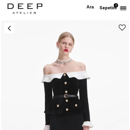
0
Anasayfa
TÜM ELBİSELER
Kayık Yaka Gold Düğmeli Siyah Midi Tasarım Elbise
Sepetim
›