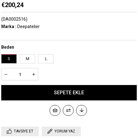
€200,24
(DA0002516)
Marka
:
Deepatelier
Beden
S
M
L
TAVSIYE ET
YORUM YAZ