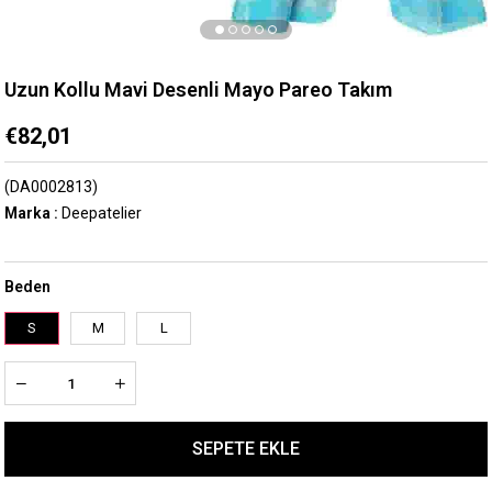
Uzun Kollu Mavi Desenli Mayo Pareo Takım
€82,01
(DA0002813)
Marka
:
Deepatelier
Beden
S
M
L