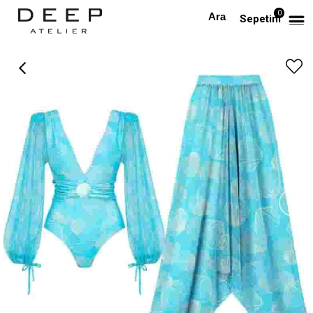
0
Anasayfa
BEACHWEAR
Uzun Kollu Mavi Desenli Mayo Pareo Takım
Sepetim
›