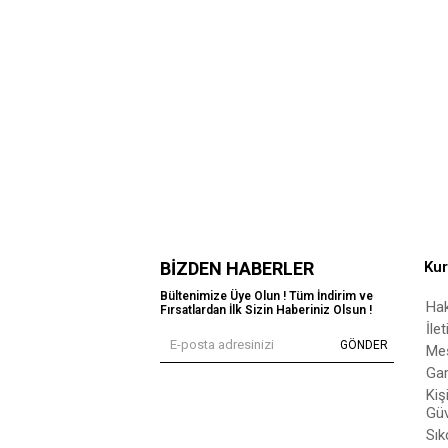
BIZDEN HABERLER
Ku
Bültenimize Üye Olun ! Tüm İndirim ve
Ha
Fırsatlardan İlk Sizin Haberiniz Olsun !
İle
GÖNDER
Mes
Gar
Kiş
Güv
Sık