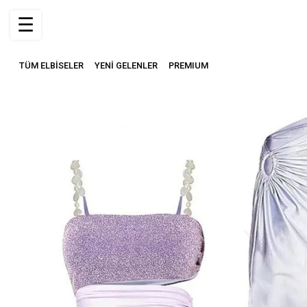
☰
TÜM ELBİSELER
YENİ GELENLER
PREMIUM