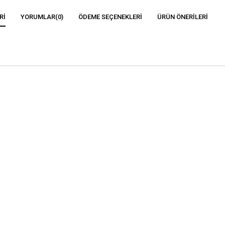
RI
YORUMLAR
(0)
ÖDEME SEÇENEKLERI
ÜRÜN ÖNERILERI