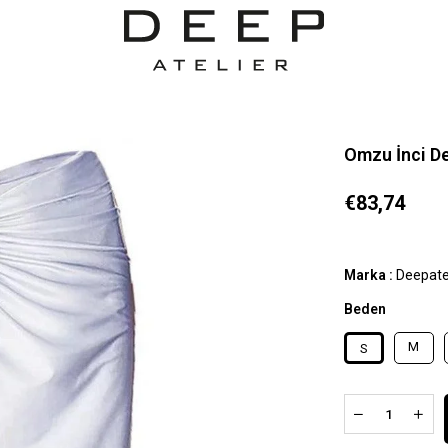
Omzu İnci De
€83,74
Marka
:
Deepate
Beden
M
S