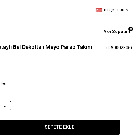
Türkçe - EUR
0
Sepetim
taylı Bel Dekolteli Mayo Pareo Takım
(DA0002806)
lier
L