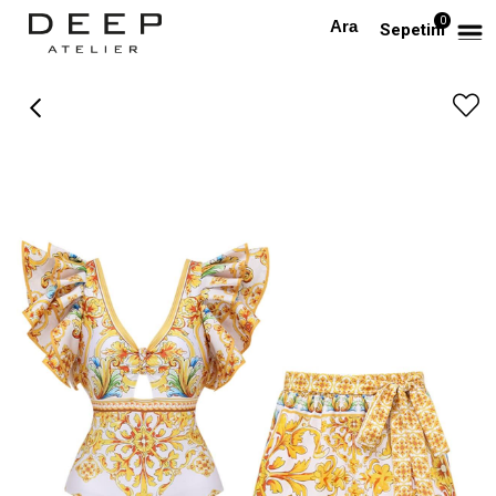
0
Anasayfa
BEACHWEAR
Omzu Fırfır Detaylı Desenli Mayo Pareo Takım
Sepetim
›