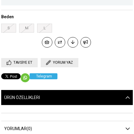
Beden
S
M
L
TAVSIYE ET
YORUM YAZ
Telegram
ÜRÜN ÖZELLIKLERI
YORUMLAR
(0)