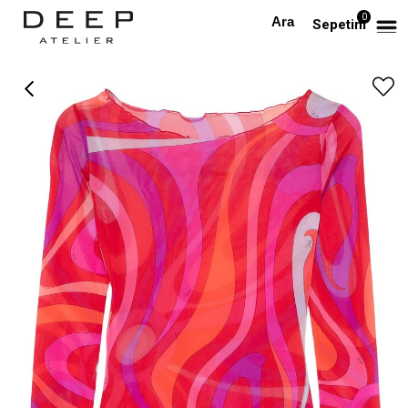
0
Anasayfa
PREMIUM
Desenli Transparan Premium Top
Sepetim