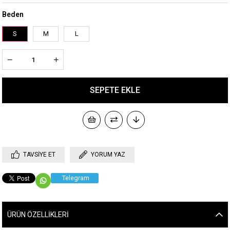
Beden
S
M
L
TAVSIYE ET
YORUM YAZ
Telegram
ÜRÜN ÖZELLIKLERI