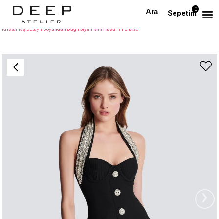
0
Anasayfa
TÜM ELBİSELER
Sepetim
Kristal Taş Detaylı Boyundan Bağlı Siyah Mini Tasarım Elbise
›