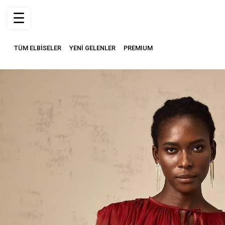
☰
TÜM ELBİSELER
YENİ GELENLER
PREMIUM