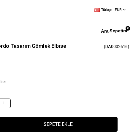
Türkçe - EUR
0
Sepetim
Bordo Tasarım Gömlek Elbise
(DA0002616)
lier
L