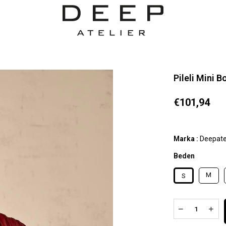
Pileli Mini 
€101,94
Marka
:
Deepate
Beden
M
S