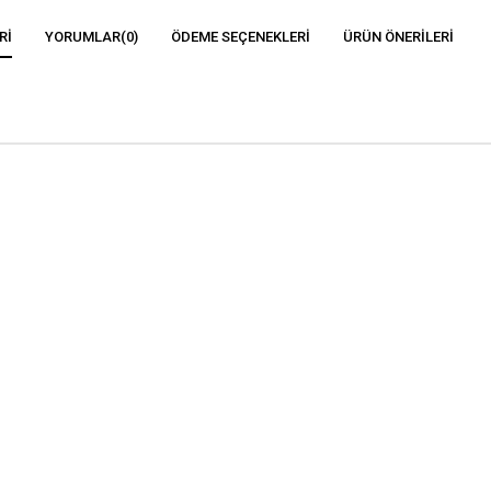
RI
YORUMLAR
(0)
ÖDEME SEÇENEKLERI
ÜRÜN ÖNERILERI