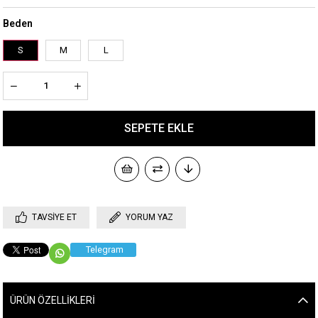
Beden
S
M
L
TAVSIYE ET
YORUM YAZ
Telegram
ÜRÜN ÖZELLIKLERI