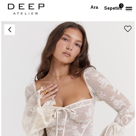
0
Anasayfa
TÜM ELBİSELER
Korse Formlu Uzun Kollu Dantel Beyaz Elbise
Sepetim
›