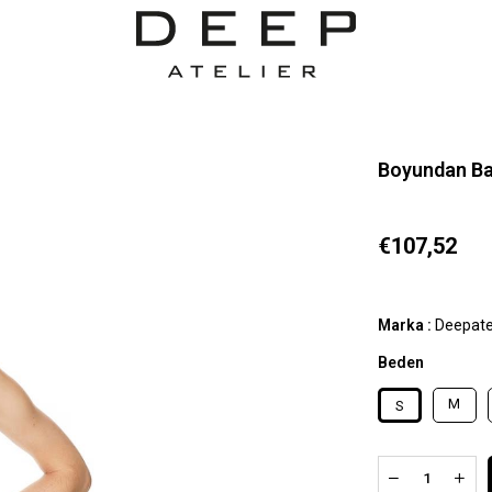
Boyundan Bağ
€107,52
Marka
:
Deepate
Beden
M
S