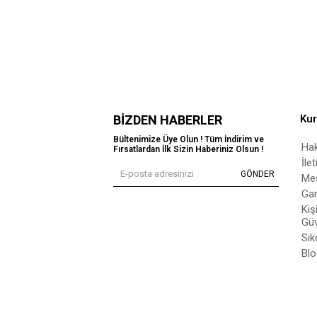
BIZDEN HABERLER
Ku
Bültenimize Üye Olun ! Tüm İndirim ve
Ha
Fırsatlardan İlk Sizin Haberiniz Olsun !
İle
GÖNDER
Mes
Gar
Kiş
Güv
Sık
Blo