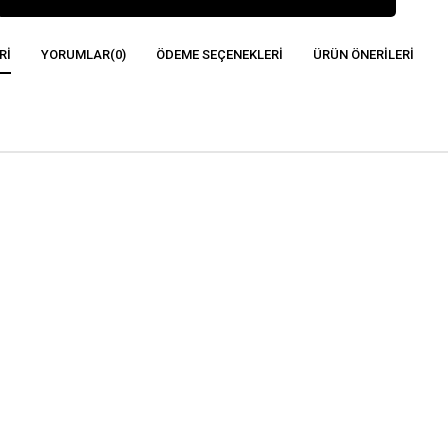
RI
YORUMLAR
(0)
ÖDEME SEÇENEKLERI
ÜRÜN ÖNERILERI