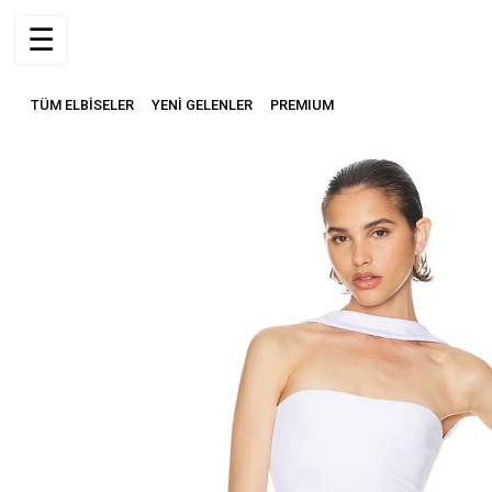
☰
TÜM ELBİSELER
YENİ GELENLER
PREMIUM