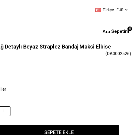
Türkçe - EUR
0
Sepetim
 Detaylı Beyaz Straplez Bandaj Maksi Elbise
(DA0002526)
lier
L