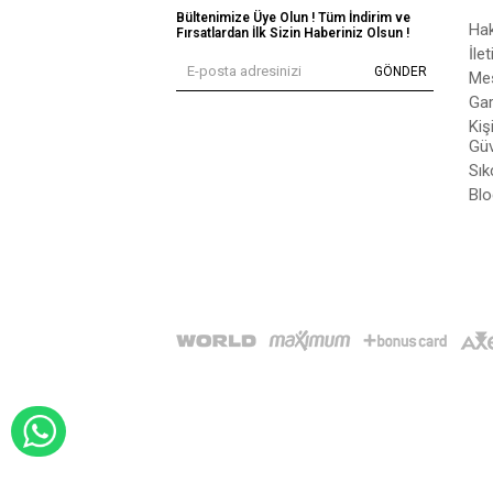
Bültenimize Üye Olun ! Tüm İndirim ve
Ha
Fırsatlardan İlk Sizin Haberiniz Olsun !
İle
GÖNDER
Mes
Gar
Kiş
Güv
Sık
Blo
WHATSAPP İLE SİPARİŞ VER