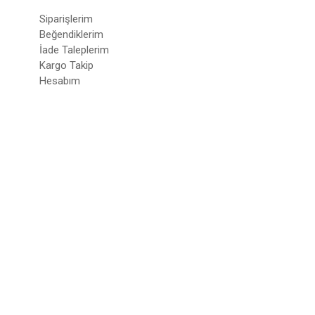
Siparişlerim
Beğendiklerim
İade Taleplerim
Kargo Takip
Hesabım
© 2022
deepatelier.co
- Tüm Hakları Saklıdır.