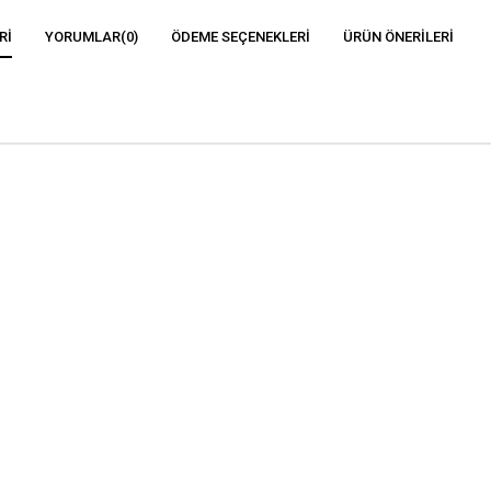
RI
YORUMLAR
(0)
ÖDEME SEÇENEKLERI
ÜRÜN ÖNERILERI