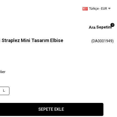
Türkçe - EUR
0
Sepetim
i Straplez Mini Tasarım Elbise
(DA0001949)
lier
L