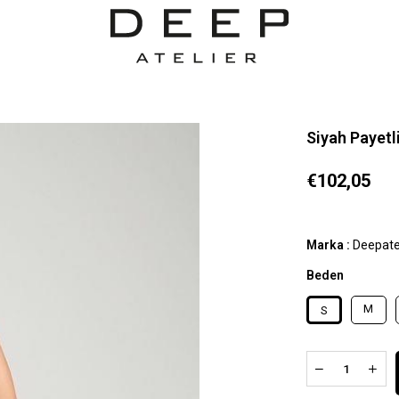
Siyah Payetl
€102,05
Marka
:
Deepate
Beden
M
S