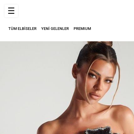
☰
TÜM ELBİSELER
YENİ GELENLER
PREMIUM