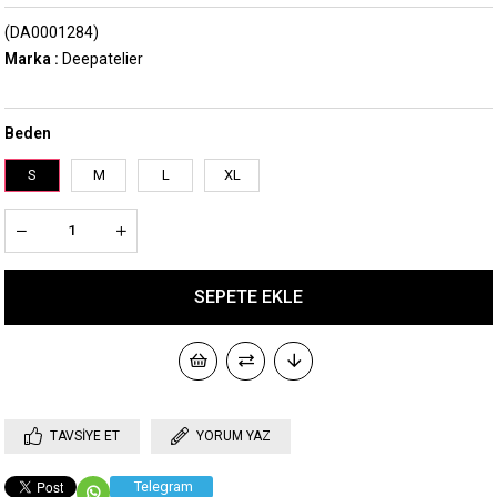
(DA0001284)
Marka
:
Deepatelier
Beden
S
M
L
XL
TAVSIYE ET
YORUM YAZ
Telegram