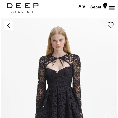
0
Anasayfa
TÜM ELBİSELER
Boyundan Bağlı Kuplu Tasarım Dantel Mini Elbise
Sepetim
›