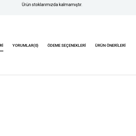
Ürün stoklarımızda kalmamıştır.
RI
YORUMLAR
(0)
ÖDEME SEÇENEKLERI
ÜRÜN ÖNERILERI