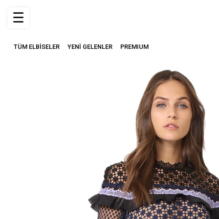
☰
TÜM ELBİSELER
YENİ GELENLER
PREMIUM