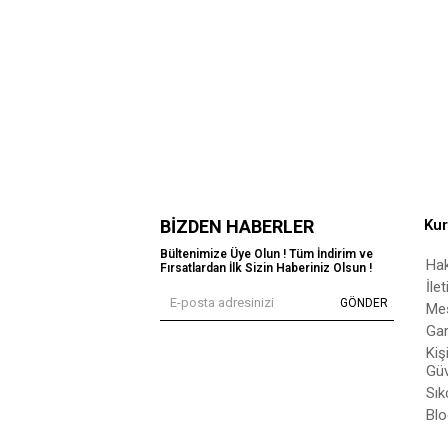
BIZDEN HABERLER
Ku
Bültenimize Üye Olun ! Tüm İndirim ve
Ha
Fırsatlardan İlk Sizin Haberiniz Olsun !
İle
GÖNDER
Mes
Gar
Kiş
Güv
Sık
Blo