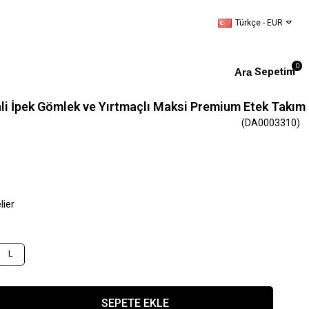
Türkçe - EUR
0
Sepetim
nli İpek Gömlek ve Yırtmaçlı Maksi Premium Etek Takım
(DA0003310)
lier
L