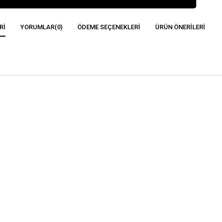
RI
YORUMLAR
(0)
ÖDEME SEÇENEKLERI
ÜRÜN ÖNERILERI