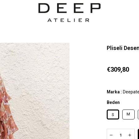
Pliseli Dese
€309,80
Marka
:
Deepate
Beden
M
S