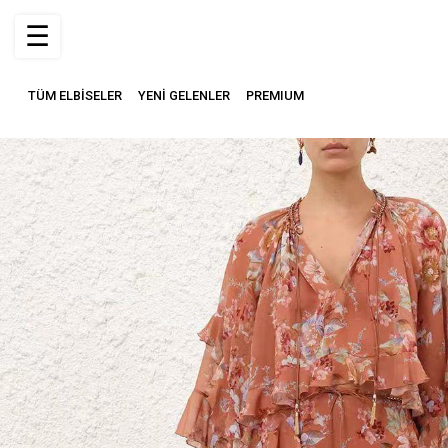
☰
TÜM ELBİSELER
YENİ GELENLER
PREMIUM