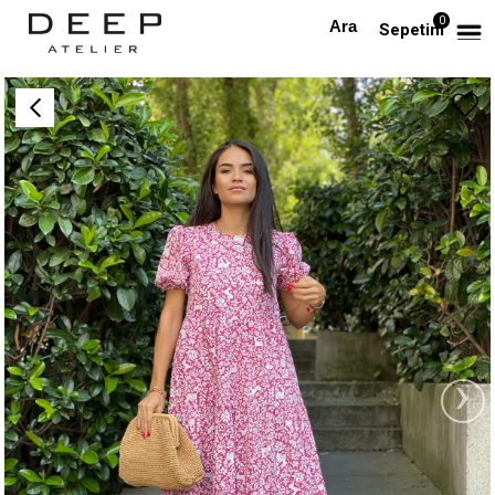
0
Anasayfa
Animal Print Poplin Elbise Pembe
Sepetim
›