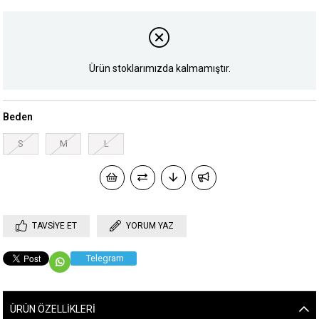
Ürün stoklarımızda kalmamıştır.
Beden
S
M
L
TAVSIYE ET
YORUM YAZ
Telegram
ÜRÜN ÖZELLIKLERI