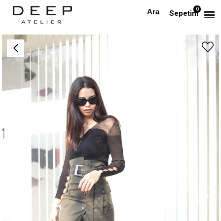
0
Anasayfa
Arkadan Fermuarlı Düğmeli Tasarım Etek
Sepetim
›