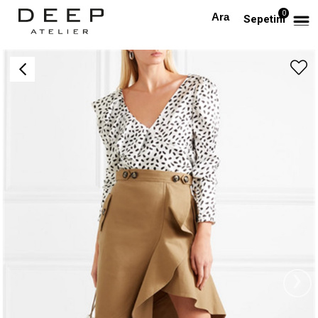
0
Anasayfa
Asimetrik Tasarım Etek
Sepetim
›