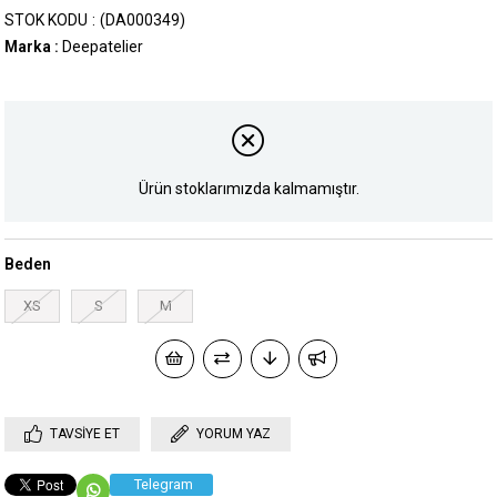
STOK KODU
(DA000349)
Marka
:
Deepatelier
Ürün stoklarımızda kalmamıştır.
Beden
XS
S
M
TAVSIYE ET
YORUM YAZ
Telegram