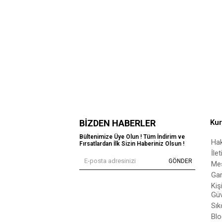
BIZDEN HABERLER
Ku
Bültenimize Üye Olun ! Tüm İndirim ve
Ha
Fırsatlardan İlk Sizin Haberiniz Olsun !
İle
GÖNDER
Mes
Gar
Kiş
Güv
Sık
Blo