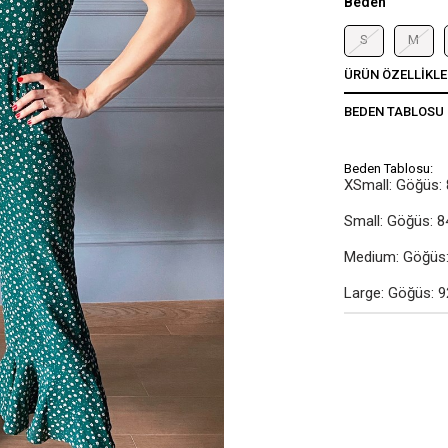
Beden
S
M
ÜRÜN ÖZELLIKLE
BEDEN TABLOSU
Beden Tablosu:
XSmall: Göğüs: 
Small: Göğüs: 8
Medium: Göğüs: 
Large: Göğüs: 9