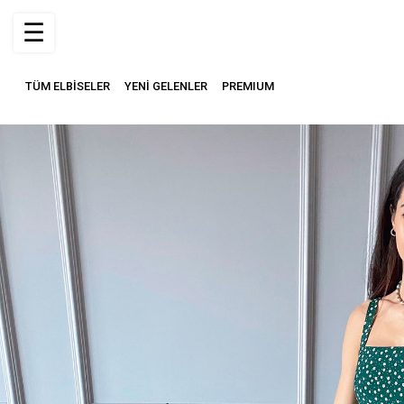
☰
TÜM ELBİSELER
YENİ GELENLER
PREMIUM