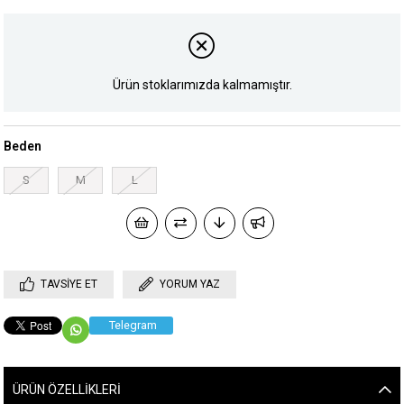
Ürün stoklarımızda kalmamıştır.
Beden
S
M
L
TAVSIYE ET
YORUM YAZ
Telegram
ÜRÜN ÖZELLIKLERI