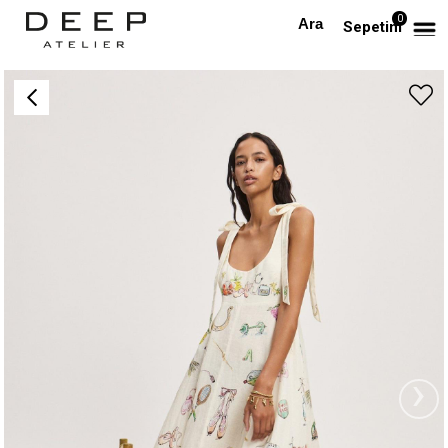
0
Anasayfa
PREMIUM
Askılı Desenli Keten Premium Midi Elbise
Sepetim
›