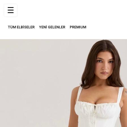
☰
TÜM ELBİSELER
YENİ GELENLER
PREMIUM