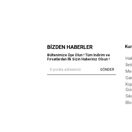
BIZDEN HABERLER
Ku
Bültenimize Üye Olun ! Tüm İndirim ve
Ha
Fırsatlardan İlk Sizin Haberiniz Olsun !
İle
GÖNDER
Mes
Gar
Kiş
Güv
Sık
Blo