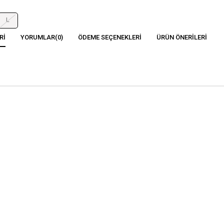
L
RI
YORUMLAR
(0)
ÖDEME SEÇENEKLERI
ÜRÜN ÖNERILERI