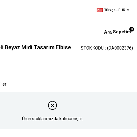
Türkçe - EUR
0
Sepetim
li Beyaz Midi Tasarım Elbise
STOK KODU
(DA0002376)
lier
Ürün stoklarımızda kalmamıştır.