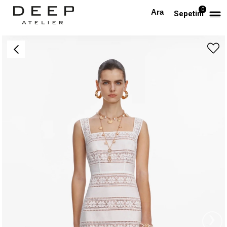
0
Anasayfa
TÜM ELBİSELER
Askılı Güpür Beyaz Midi Elbise
Sepetim
›