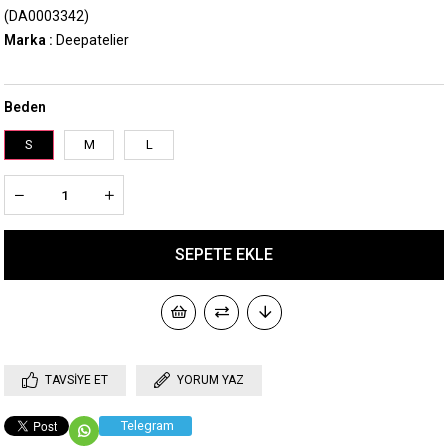
(DA0003342)
Marka
:
Deepatelier
Beden
S
M
L
TAVSIYE ET
YORUM YAZ
Telegram