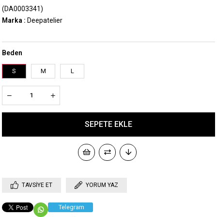
(DA0003341)
Marka
:
Deepatelier
Beden
S
M
L
TAVSIYE ET
YORUM YAZ
Telegram