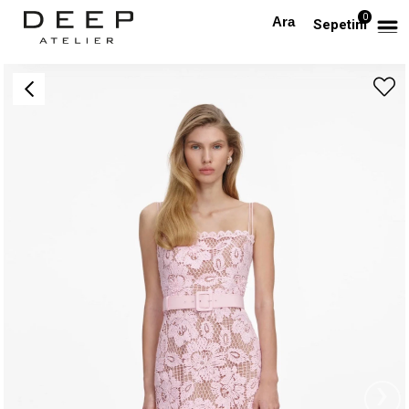
0
Anasayfa
TÜM ELBİSELER
Askılı Kemerli Pembe Güpür Midi Elbise
Sepetim
›