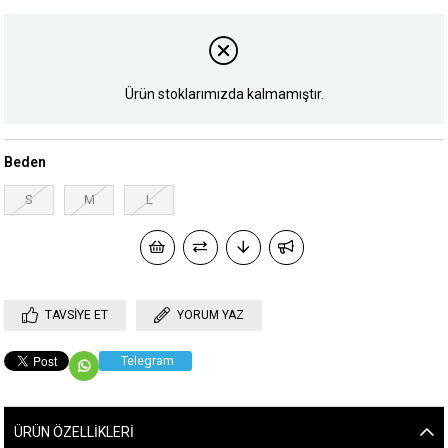
Ürün stoklarımızda kalmamıştır.
Beden
S
M
L
TAVSIYE ET
YORUM YAZ
Telegram
ÜRÜN ÖZELLIKLERI