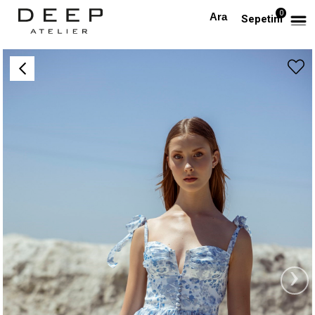
0
Anasayfa
Askılı Mavi Çiçek Desenli Mini Tasarım Elbise
Sepetim
›