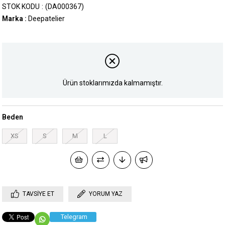
STOK KODU
(DA000367)
Marka
:
Deepatelier
Ürün stoklarımızda kalmamıştır.
Beden
XS
S
M
L
TAVSIYE ET
YORUM YAZ
Telegram