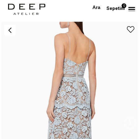
0
Anasayfa
TÜM ELBİSELER
Askılı Mavi Dantel Elbise
Sepetim
›