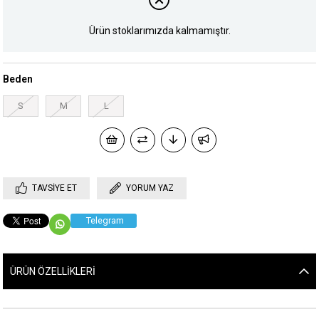
Ürün stoklarımızda kalmamıştır.
Beden
S
M
L
TAVSIYE ET
YORUM YAZ
Telegram
ÜRÜN ÖZELLIKLERI