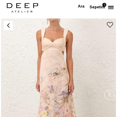
0
Anasayfa
PREMIUM
Askılı Pencere Detaylı Desenli Midi Keten Premium Elbise
Sepetim
›