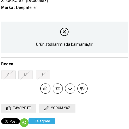
STOK KODU
(DA000653)
Marka
:
Deepatelier
Ürün stoklarımızda kalmamıştır.
Beden
S
M
L
TAVSIYE ET
YORUM YAZ
Telegram