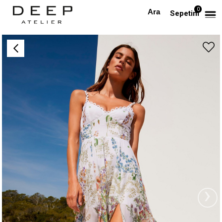
0
Anasayfa
TÜM ELBİSELER
Askılı Yırtmaçlı Çiçek Desenli Tasarım Elbise
Sepetim
›