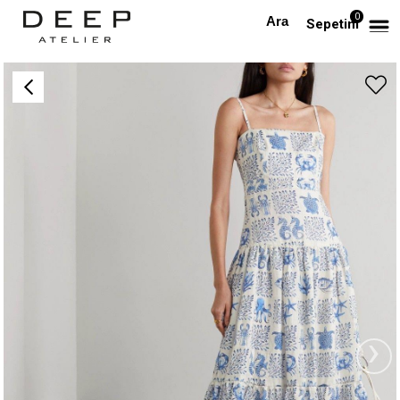
0
Anasayfa
PREMIUM
Asklı Nakışlı Desenli Keten Premium Maksi Elbise
Sepetim
›