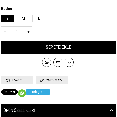
Beden
S
M
L
TAVSIYE ET
YORUM YAZ
Telegram
ÜRÜN ÖZELLIKLERI