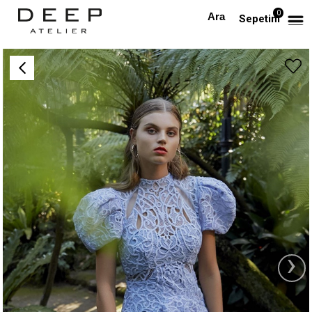
0
Anasayfa
Balon Kollu Dantel Tasarım Elbise
Sepetim
›