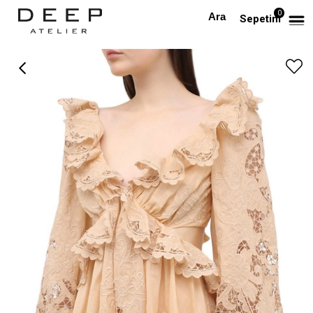
0
Anasayfa
TÜM ELBİSELER
Bel Detaylı Bej Dantel Tasarım Elbise
Sepetim
›