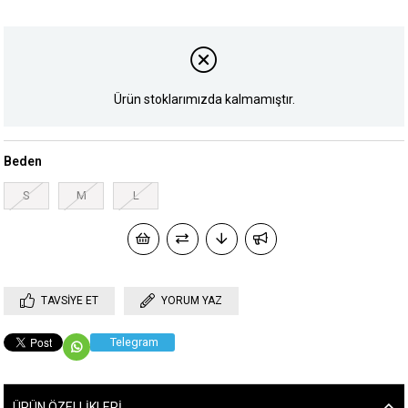
Ürün stoklarımızda kalmamıştır.
Beden
S
M
L
TAVSIYE ET
YORUM YAZ
Telegram
ÜRÜN ÖZELLIKLERI