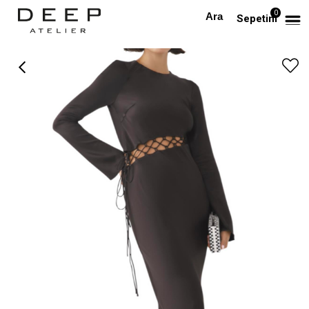
0
Anasayfa
TÜM ELBİSELER
Beli İp Detaylı Siyah Saten Maksi Tasarım Elbise
Sepetim
›