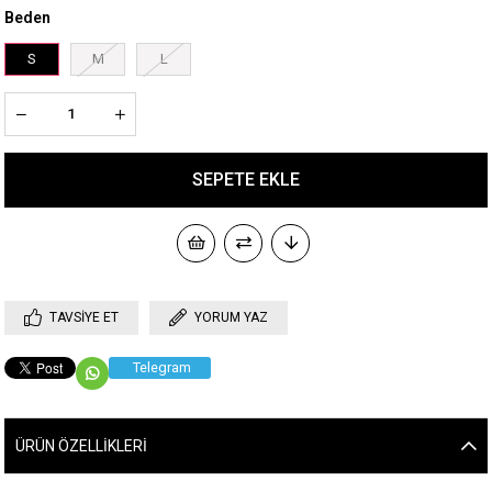
Beden
S
M
L
TAVSIYE ET
YORUM YAZ
Telegram
ÜRÜN ÖZELLIKLERI