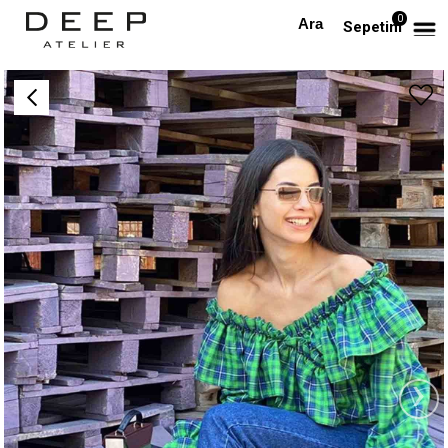
0
Anasayfa
Beli Lastikli Lacivert Jean
Sepetim
›