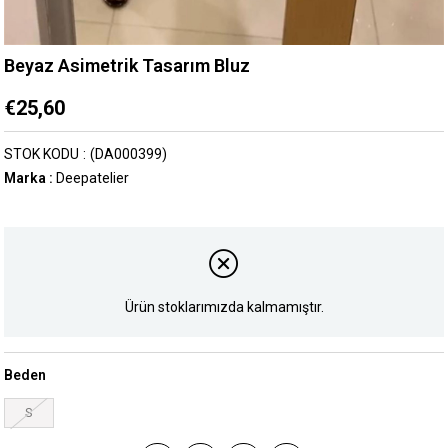
Beyaz Asimetrik Tasarım Bluz
€25,60
STOK KODU
(DA000399)
Marka
:
Deepatelier
Ürün stoklarımızda kalmamıştır.
Beden
S