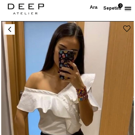
0
Anasayfa
Beyaz Asimetrik Tasarım Bluz
Sepetim