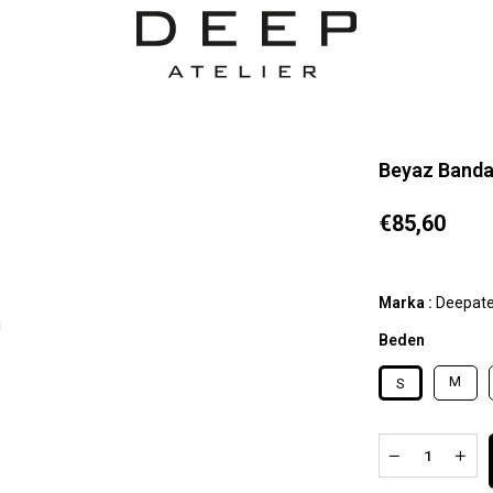
Beyaz Banda
€85,60
Marka
:
Deepate
Beden
M
S