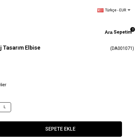
Türkçe - EUR
0
Sepetim
j Tasarım Elbise
(DA001071)
lier
L