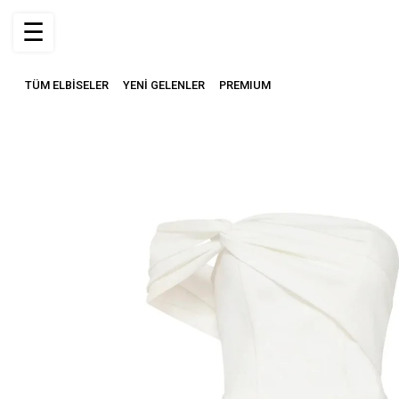
☰
TÜM ELBİSELER
YENİ GELENLER
PREMIUM