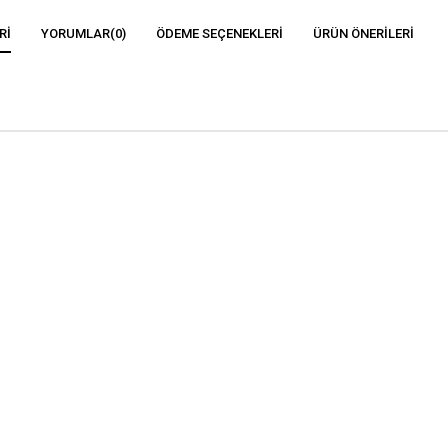
RI
YORUMLAR
(0)
ÖDEME SEÇENEKLERI
ÜRÜN ÖNERILERI