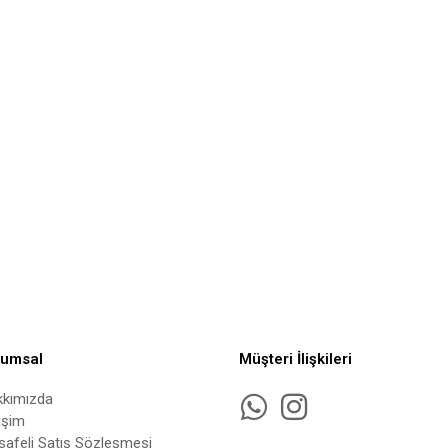
rumsal
Müşteri İlişkileri
kkımızda
tişim
afeli Satış Sözleşmesi