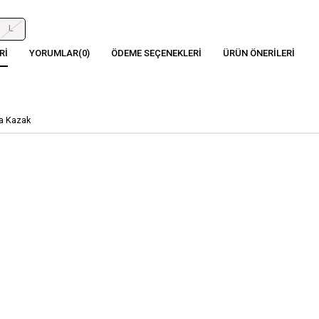
L
RI
YORUMLAR
(0)
ÖDEME SEÇENEKLERI
ÜRÜN ÖNERILERI
ka Kazak