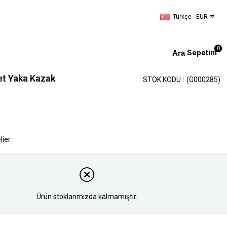
Türkçe - EUR
0
Sepetim
et Yaka Kazak
STOK KODU
(G000285)
lier
Ürün stoklarımızda kalmamıştır.