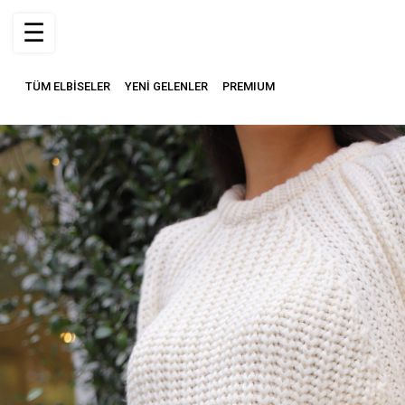
☰
TÜM ELBİSELER
YENİ GELENLER
PREMIUM