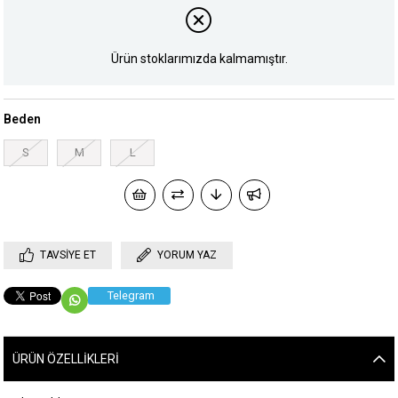
Ürün stoklarımızda kalmamıştır.
Beden
S
M
L
TAVSIYE ET
YORUM YAZ
Telegram
ÜRÜN ÖZELLIKLERI