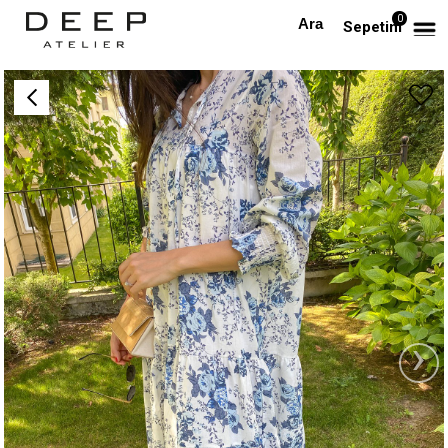
0
Anasayfa
Beyaz Desenli Elbise
Sepetim
›