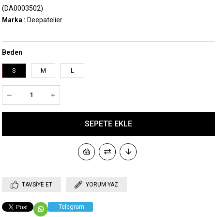
(DA0003502)
Marka
:
Deepatelier
Beden
S
M
L
TAVSIYE ET
YORUM YAZ
Telegram