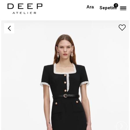
0
Anasayfa
TÜM ELBİSELER
Beyaz Fırfırlı Kemerli Siyah Midi Elbise
Sepetim
›