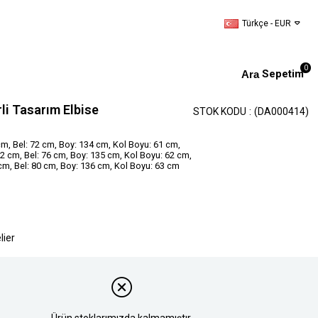
Türkçe - EUR
0
Sepetim
i Tasarım Elbise
STOK KODU
(DA000414)
m, Bel: 72 cm, Boy: 134 cm, Kol Boyu: 61 cm,
 cm, Bel: 76 cm, Boy: 135 cm, Kol Boyu: 62 cm,
cm, Bel: 80 cm, Boy: 136 cm, Kol Boyu: 63 cm
lier
Ürün stoklarımızda kalmamıştır.