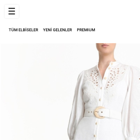
☰
TÜM ELBİSELER
YENİ GELENLER
PREMIUM